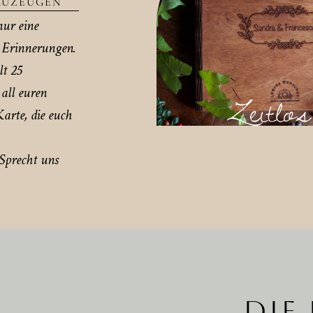
UZEUGEN
nur eine
r Erinnerungen.
lt 25
all euren
Zeitlos
arte, die euch
 Sprecht uns
DIE