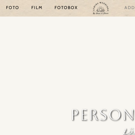
FOTO
FILM
FOTOBOX
ADD
PERSON
f