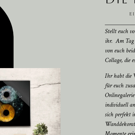
E
Stellt euch vo
ihr. Am Tag e
von euch beid
Collage, die 
Ihr habt die 
für euch zusa
Onlinegaleri
individuell a
sich perfekt i
Wanddekorati
Momente erin