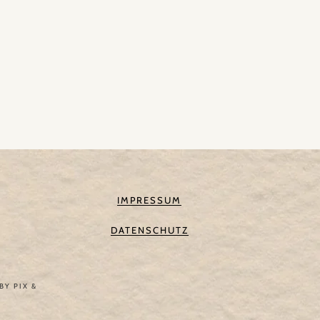
IMPRESSUM
DATENSCHUTZ
 BY
PIX &